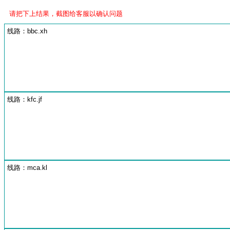
请把下上结果，截图给客服以确认问题
线路：bbc.xh
线路：kfc.jf
线路：mca.kl