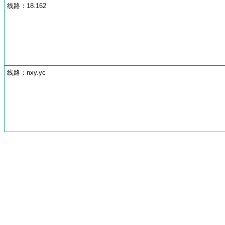
线路：18.162
线路：nxy.yc